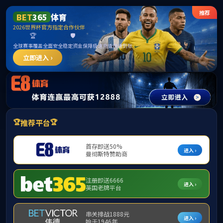
点点官网 - 点点在线登录入口
网站首页
公交概况
公交动态
今天是
2026年8月10日 星期一 农历五月初五
当前位置：
首页
>
公交服务
>
失物招领